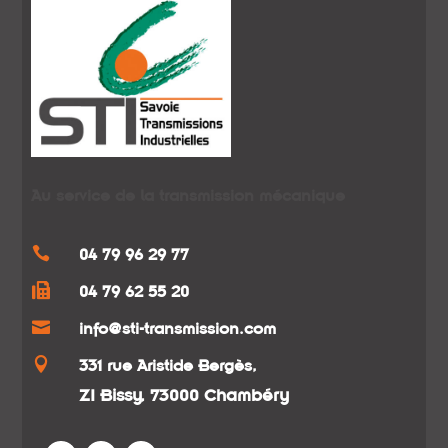
Au service de la transmission mécanique

04 79 96 29 77

04 79 62 55 20

info@sti-transmission.com

331 rue Aristide Bergès,
ZI Bissy, 73000 Chambéry