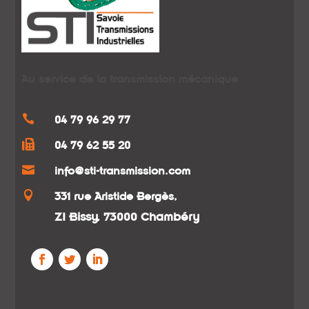
Au service de la transmission mécanique

04 79 96 29 77

04 79 62 55 20

info@sti-transmission.com

331 rue Aristide Bergès,
ZI Bissy, 73000 Chambéry