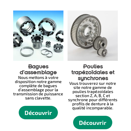
Bagues
Poulies
d’assemblage
trapézoïdales et
Nous mettons à votre
synchrones
disposition notre gamme
Vous trouverez sur notre
complète de bagues
site notre gamme de
d’assemblage pour la
poulies trapézoïdales
transmission de puissance
section Z, A, B, C et
sans clavette.
synchrone pour différents
profils de denture à la
qualité incomparable.
Découvrir
Découvrir